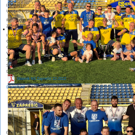
(8 votes)
Uputa o organizaciji utakmica
Rezultati i rasporedi utakmica svih natjecanja Nogometnog središta
Zaprešić
Information
Created
2022-03-30
Changed
Version
Size
1.61 MB
System
Downloads
1,142
Glasnik NS Zaprešić 22-2022
HOT
Download
(9 votes)