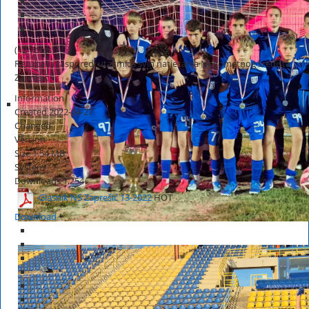
(12 votes)
Rezultati i rasporedi utakmica svih natjecanja Nogometnog središta
Zaprešić
Information
Created
2022-04-27
Changed
Version
Size
1.54 MB
System
Downloads
1,254
Glasnik NS Zaprešić 13-2022
HOT
Download