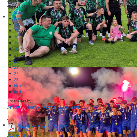
Page 21 of 34
Start
Prev
16
17
18
19
20
21
22
23
24
25
Next
End
Order Files by:
Default
|
Name
|
Author
|
Date
|
Hits
Files:
Glasnik NS Zaprešić 24-2022
HOT
Download