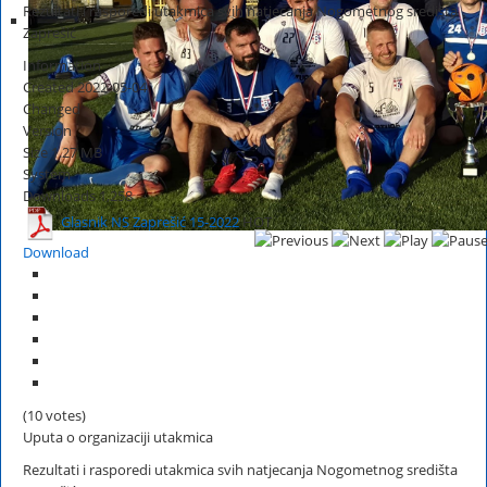
Rezultati i rasporedi utakmica svih natjecanja Nogometnog središta
Zaprešić
Information
Created
2022-05-04
Changed
Version
Size
1.27 MB
System
Downloads
1,258
Glasnik NS Zaprešić 15-2022
HOT
Download
(10 votes)
Uputa o organizaciji utakmica
Rezultati i rasporedi utakmica svih natjecanja Nogometnog središta