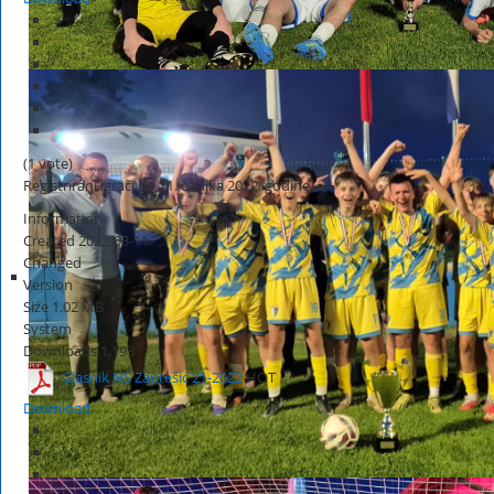
(1 vote)
Registrirani igrači do 11. ožujka 2022. godine
Information
Created
2022-03-11
Changed
Version
Size
1.02 MB
System
Downloads
1,193
Glasnik NS Zaprešić 21-2022
HOT
Download