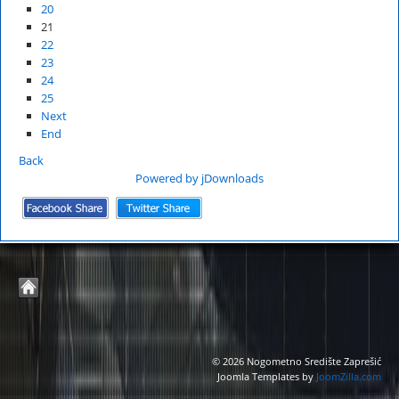
20
21
22
23
24
25
Next
End
Back
Powered by jDownloads
© 2026 Nogometno Središte Zaprešić
Joomla Templates by
JoomZilla.com