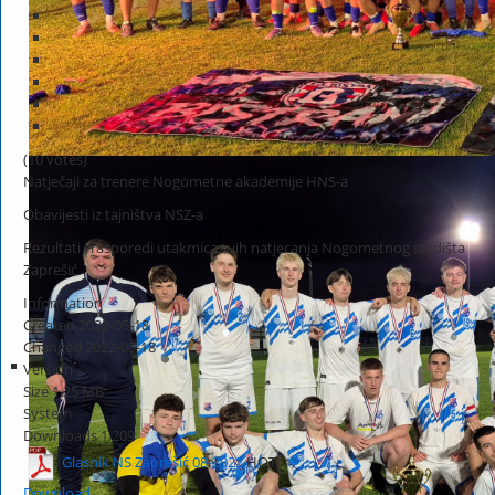
(10 votes)
Natječaji za trenere Nogometne akademije HNS-a
Obavijesti iz tajništva NSZ-a
Rezultati i rasporedi utakmica svih natjecanja Nogometnog središta
Zaprešić
Information
Created
2022-05-18
Changed
2022-05-18
Version
Size
1.25 MB
System
Downloads
1,209
Glasnik NS Zaprešić 08-2022
HOT
Download