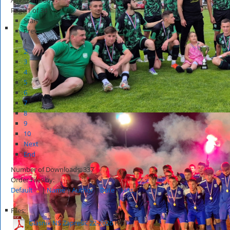
Page 1 of 34
Start
Prev
1
2
3
4
5
6
7
8
9
10
Next
End
Number of Downloads: 337
Order Files by:
Default
|
Name
|
Author
|
Date
|
Hits
Files:
Glasnik NS Zaprešić 22-2026
HOT