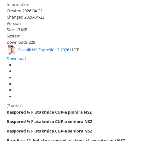
Information
Created
2026-04-22
Changed
2026-04-22
Version
Size
1.3 MB
System
Downloads
228
Glasnik NS Zaprešić 12-2026
HOT
Download
(7 votes)
Raspored ¼ F utakmice CUP-a pionira NSZ
Raspored
½ F
utakmica CUP-a seniora NSZ
Raspored
½ F
utakmica CUP-a seniora NSZ
Rezultati 11. kola te raspored utakmica Lige veterana NSZ