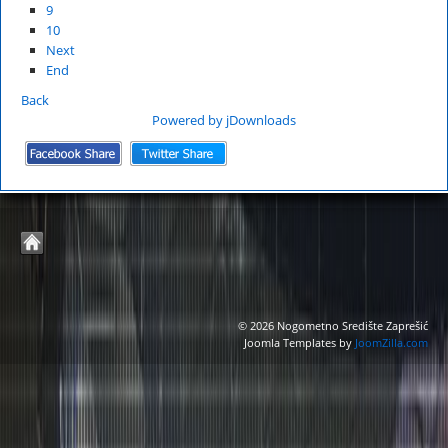
9
10
Next
End
Back
Powered by jDownloads
© 2026 Nogometno Središte Zaprešić
Joomla Templates by
JoomZilla.com