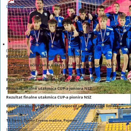
Download
(1 vote)
Rezultat
finalne
utakmice CUP-a seniora NSZ
Poziv na očitavanje u vezi s finalnom utakmicom CUP-a
seniora NSZ
Rezultat finalne utakmice CUP-a veterana NSZ
Rezultat
finalne
utakmica CUP-a juniora NSZ
Rezultat
finalne
utakmica CUP-a pionira NSZ
Rezultati 20., 21. i 22. kola te raspored utakmica Lige limača
NSZ
13. lipanj, Turnir Crvene mašine, Pojatno
Information