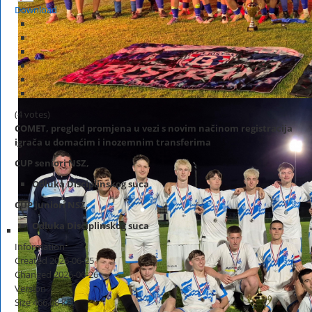
Download
(4 votes)
COMET, pregled promjena u vezi s novim načinom registracija
igrača u domaćim i inozemnim transferima
CUP seniori NSZ,
Odluka Disciplinskog suca
CUP juniori NSZ,
Odluka Disciplinskog suca
Information
Created
2026-06-25
Changed
2026-06-26
Version
Size
466.08 KB