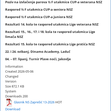
Poziv na izvlačenje parova
½ F
utakmice CUP-a veterana NSZ
Raspored
½ F
utakmica CUP-a seniora NSZ
Raspored
½ F
utakmica CUP-a juniora NSZ
Rezultati 14. kola te raspored utakmica Lige veterana NSZ
Rezultati 15., 16., 17. i 18. kola te raspored utakmica Lige
limača NSZ
Rezultati 15. kola te raspored utakmica Lige prstića NSZ
22. i 24. svibanj, Dinamo Academy, Laduč
04. – 07. lipanj, Turnir Plave noći, Jakovlje
Information
Created
2026-05-06
Changed
Version
Size
872.1 KB
System
Downloads
200
Glasnik NS Zaprešić 13-2026
HOT
Download