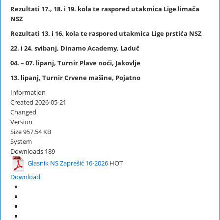
Rezultati 17., 18. i 19. kola te raspored utakmica Lige limača
NSZ
Rezultati 13. i 16. kola te raspored utakmica Lige prstića NSZ
22. i 24. svibanj, Dinamo Academy, Laduč
04. – 07. lipanj, Turnir Plave noći, Jakovlje
13. lipanj, Turnir Crvene mašine, Pojatno
Information
Created
2026-05-21
Changed
Version
Size
957.54 KB
System
Downloads
189
Glasnik NS Zaprešić 16-2026
HOT
Download