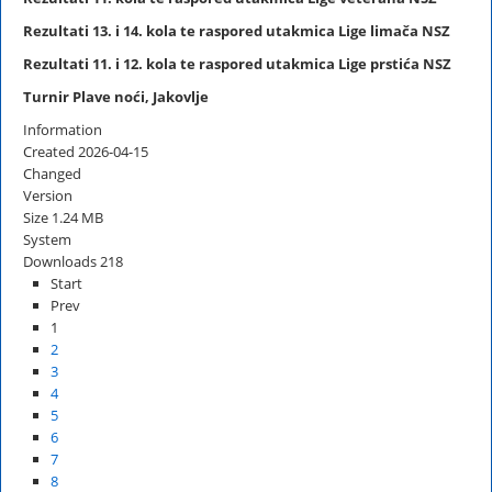
Rezultati 13. i 14. kola te raspored utakmica Lige limača NSZ
Rezultati 11. i 12. kola te raspored utakmica Lige prstića NSZ
Turnir Plave noći, Jakovlje
Information
Created
2026-04-15
Changed
Version
Size
1.24 MB
System
Downloads
218
Start
Prev
1
2
3
4
5
6
7
8