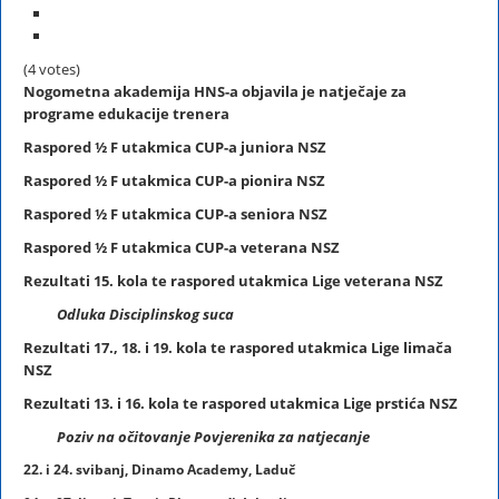
(4 votes)
Nogometna akademija HNS-a objavila je natječaje za
programe edukacije trenera
Raspored
½ F
utakmica CUP-a juniora NSZ
Raspored
½ F
utakmica CUP-a pionira NSZ
Raspored
½ F
utakmica CUP-a seniora NSZ
Raspored
½ F
utakmica CUP-a veterana NSZ
Rezultati 15. kola te raspored utakmica Lige veterana NSZ
Odluka Disciplinskog suca
Rezultati 17., 18. i 19. kola te raspored utakmica Lige limača
NSZ
Rezultati 13. i 16. kola te raspored utakmica Lige prstića NSZ
Poziv na očitovanje Povjerenika za natjecanje
22. i 24. svibanj, Dinamo Academy, Laduč