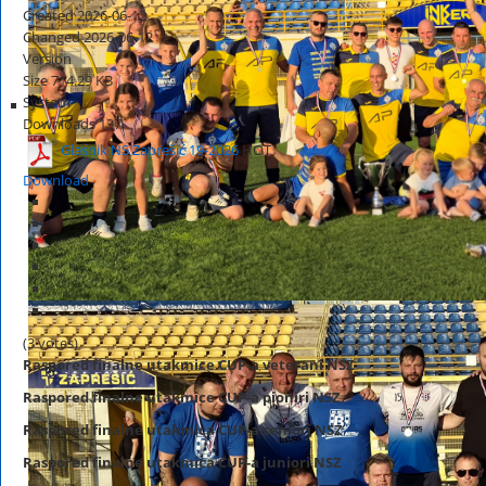
Created
2026-06-12
Changed
2026-06-12
Version
Size
714.29 KB
System
Downloads
137
Glasnik NS Zaprešić 19-2026
HOT
Download
(3 votes)
Raspored
finalne
utakmice CUP-a veterani NSZ
Raspored finalne utakmice CUP-a pioniri NSZ
Raspored
finalne
utakmica CUP-a seniori NSZ
Raspored
finalne
utakmica CUP-a juniori NSZ