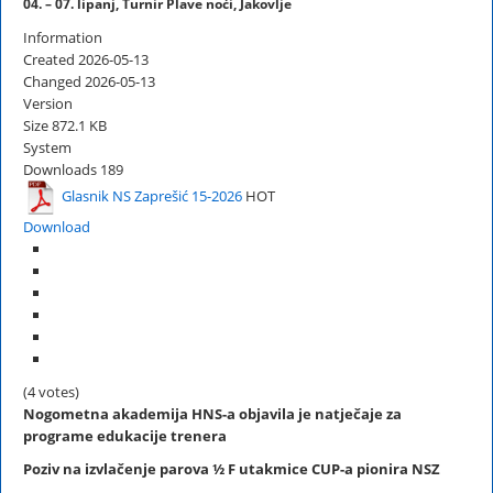
04. – 07. lipanj, Turnir Plave noći, Jakovlje
Information
Created
2026-05-13
Changed
2026-05-13
Version
Size
872.1 KB
System
Downloads
189
Glasnik NS Zaprešić 15-2026
HOT
Download
(4 votes)
Nogometna akademija HNS-a objavila je natječaje za
programe edukacije trenera
Poziv na izvlačenje parova
½ F
utakmice CUP-a pionira NSZ