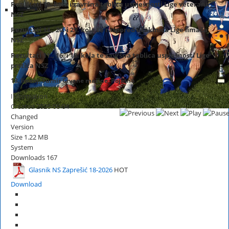
Rezultati 18. kola i završna tablica uspješnosti Lige veterana
NSZ
Rezultati 14., 20. i 21. kola te raspored utakmica Lige limača
NSZ
Rezultati 11., 16. i 18. kola te završna tablica uspješnosti Lige
prstića NSZ
13. lipanj, Turnir Crvene mašine, Pojatno
Information
Created
2026-06-04
Changed
Version
Size
1.22 MB
System
Downloads
167
Glasnik NS Zaprešić 18-2026
HOT
Download