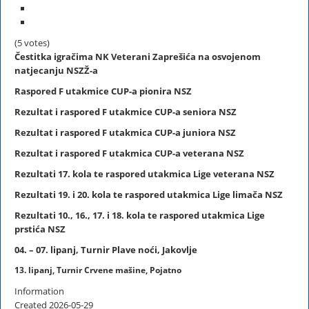
(5 votes)
Čestitka igračima NK Veterani Zaprešića na osvojenom
natjecanju NSZŽ-a
Raspored
F
utakmice CUP-a pionira NSZ
Rezultat i raspored F utakmice CUP-a seniora NSZ
Rezultat i raspored
F
utakmica CUP-a juniora NSZ
Rezultat i raspored
F
utakmica CUP-a veterana NSZ
Rezultati 17. kola te raspored utakmica Lige veterana NSZ
Rezultati 19. i 20. kola te raspored utakmica Lige limača NSZ
Rezultati 10., 16., 17. i 18. kola te raspored utakmica Lige
prstića NSZ
04. – 07. lipanj, Turnir Plave noći, Jakovlje
13. lipanj, Turnir Crvene mašine, Pojatno
Information
Created
2026-05-29