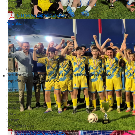
System
Downloads
180
Glasnik NS Zaprešić 21-2026
HOT
Download
(1 vote)
Rezultati utakmica 20., 21. i 22. kola te završna tablica
uspješnosti Lige limača NSZ
Information
Created
2026-06-22
Changed
Version
Size
457.61 KB
System
Downloads
108
Glasnik NS Zaprešić 20-2026
HOT