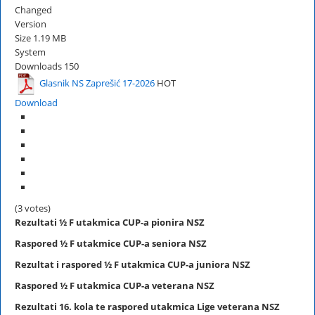
Changed
Version
Size
1.19 MB
System
Downloads
150
Glasnik NS Zaprešić 17-2026
HOT
Download
(3 votes)
Rezultati
½ F
utakmica CUP-a pionira NSZ
Raspored
½ F
utakmice CUP-a seniora NSZ
Rezultat i raspored
½ F
utakmica CUP-a juniora NSZ
Raspored
½ F
utakmica CUP-a veterana NSZ
Rezultati 16. kola te raspored utakmica Lige veterana NSZ